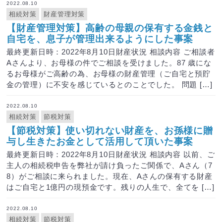
2022.08.10
相続対策
財産管理対策
【財産管理対策】高齢の母親の保有する金銭と
自宅を、息子が管理出来るようにした事案
最終更新日時：2022年8月10日財産状況 相談内容 ご相談者
Aさんより、お母様の件でご相談を受けました。87 歳にな
るお母様がご高齢の為、お母様の財産管理（ご自宅と預貯
金の管理）に不安を感じているとのことでした。 問題 […]
2022.08.10
相続対策
節税対策
【節税対策】使い切れない財産を、お孫様に贈
与し生きたお金として活用して頂いた事案
最終更新日時：2022年8月10日財産状況 相談内容 以前、ご
主人の相続税申告を弊社が請け負ったご関係で、Aさん（7
8）がご相談に来られました。現在、Aさんの保有する財産
はご自宅と1億円の現預金です。残りの人生で、全てを […]
2022.08.10
相続対策
節税対策