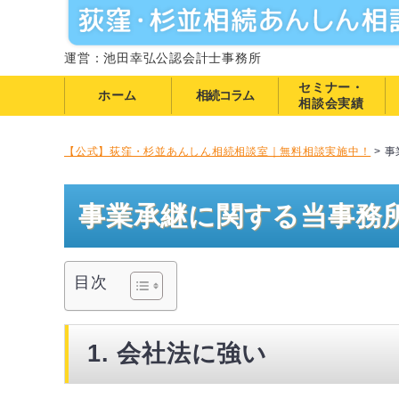
運営：池田幸弘公認会計士事務所
セミナー・
ホーム
相続コラム
相談会実績
【公式】荻窪・杉並あんしん相続相談室｜無料相談実施中！
>
事
事業承継に関する当事務
目次
1. 会社法に強い