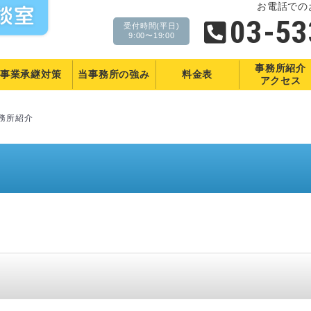
お電話での
03-53
受付時間(平日)
9:00〜19:00
事務所紹介
事業承継対策
当事務所の
強み
料金表
アクセス
務所紹介