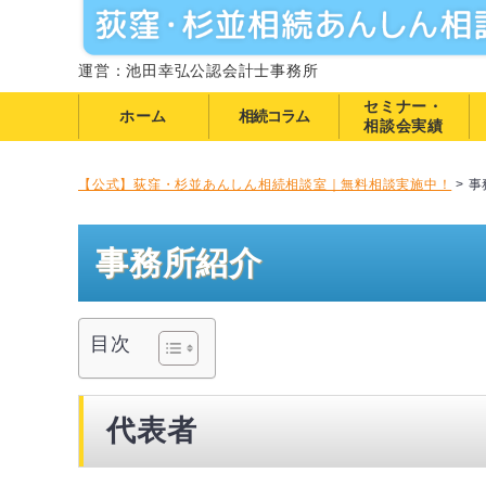
運営：池田幸弘公認会計士事務所
セミナー・
ホーム
相続コラム
相談会実績
【公式】荻窪・杉並あんしん相続相談室｜無料相談実施中！
>
事
事務所紹介
目次
代表者