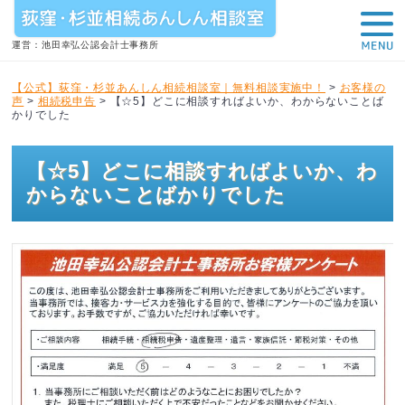
運営：池田幸弘公認会計士事務所
【公式】荻窪・杉並あんしん相続相談室｜無料相談実施中！
>
お客様の
声
>
相続税申告
>
【☆5】どこに相談すればよいか、わからないことば
かりでした
【☆5】どこに相談すればよいか、わ
からないことばかりでした