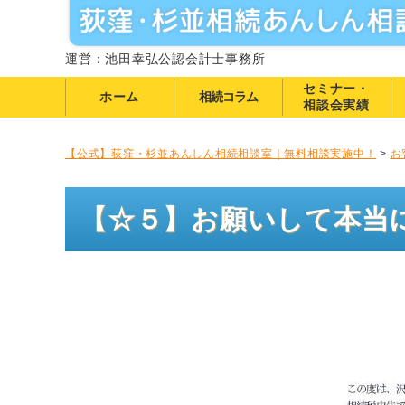
運営：池田幸弘公認会計士事務所
セミナー・
ホーム
相続コラム
相談会実績
【公式】荻窪・杉並あんしん相続相談室｜無料相談実施中！
>
お
【☆５】お願いして本当