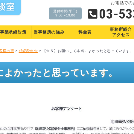
お電話での
03-53
受付時間(平日)
9:00〜19:00
事務所紹介
事業承継対策
当事務所の
強み
料金表
アクセス
客様の声
>
相続税申告
>
【☆５】お願いして本当によかったと思っています。
によかったと思っています。