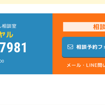
-7981
00