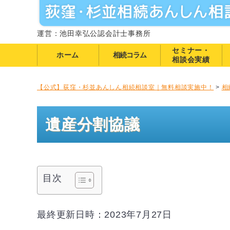
運営：池田幸弘公認会計士事務所
セミナー・
ホーム
相続コラム
相談会実績
【公式】荻窪・杉並あんしん相続相談室｜無料相談実施中！
>
相
遺産分割協議
目次
最終更新日時：2023年7月27日