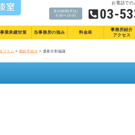
お電話での
03-53
受付時間(平日)
9:00〜19:00
事務所紹介
事業承継対策
当事務所の
強み
料金表
アクセス
続コラム
>
相続手続き
>
遺産分割協議