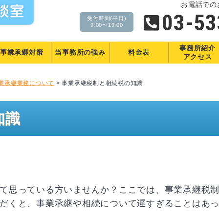
お電話での
03-53
受付時間(平日)
9:00〜19:00
事務所紹介
事業承継対策
当事務所の
強み
料金表
アクセス
業承継業務について
>
事業承継税制と相続税の知識
知識
て思っている方いませんか？ここでは、事業承継税
だくと、事業承継や相続について遅すぎることはあ